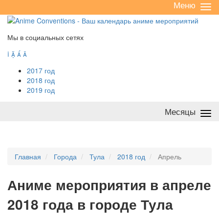
Меню
Све
/
раз
Мы в социальных сетях




2017 год
2018 год
2019 год
Месяцы
Све
/
раз
Главная
Города
Тула
2018 год
Апрель
А
ниме мероприятия в апреле
2018 года в городе Тула