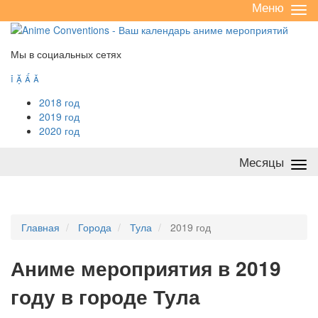
Меню
Све
/
раз
Мы в социальных сетях




2018 год
2019 год
2020 год
Месяцы
Све
/
раз
Главная
Города
Тула
2019 год
А
ниме мероприятия в 2019
году в городе Тула