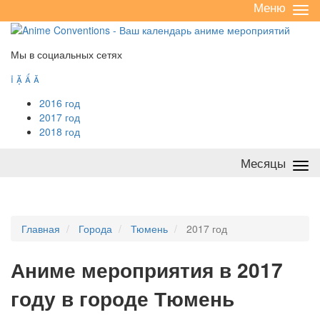
Меню
Све
/
раз
Мы в социальных сетях




2016 год
2017 год
2018 год
Месяцы
Све
/
раз
Главная
Города
Тюмень
2017 год
А
ниме мероприятия в 2017
году в городе Тюмень