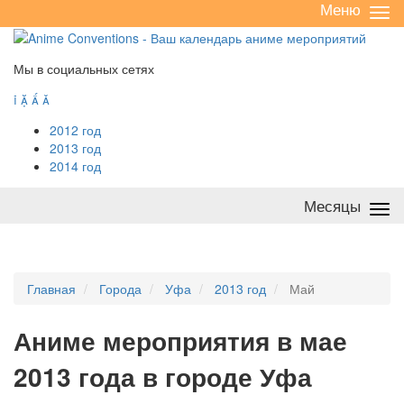
Меню
Све
/
раз
Мы в социальных сетях




2012 год
2013 год
2014 год
Месяцы
Све
/
раз
Главная
Города
Уфа
2013 год
Май
А
ниме мероприятия в мае
2013 года в городе Уфа