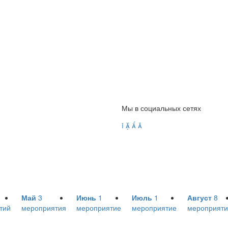
Мы в социальных сетях




Май
3
Июнь
1
Июль
1
Август
8
тий
мероприятия
мероприятие
мероприятие
мероприяти