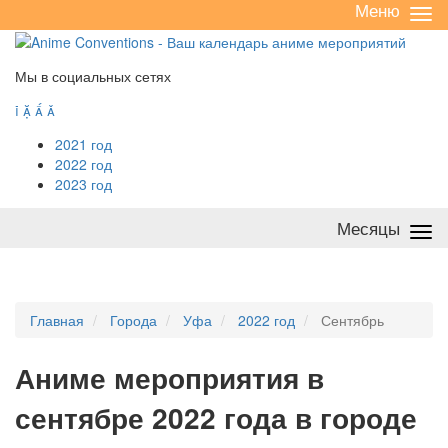
Меню
Све
/
раз
Мы в социальных сетях




2021 год
2022 год
2023 год
Месяцы
Све
/
раз
Главная
Города
Уфа
2022 год
Сентябрь
А
ниме мероприятия в
сентябре 2022 года в городе