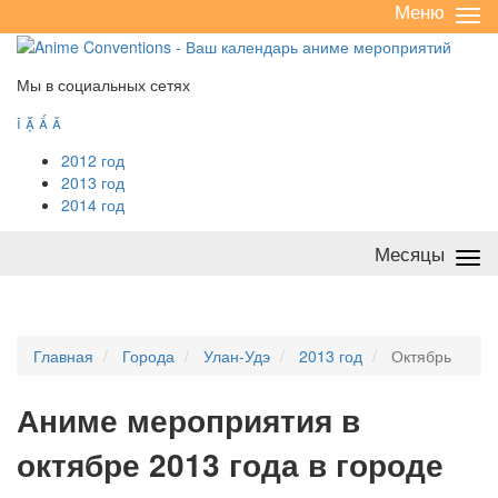
Меню
Све
/
раз
Мы в социальных сетях




2012 год
2013 год
2014 год
Месяцы
Све
/
раз
Главная
Города
Улан-Удэ
2013 год
Октябрь
А
ниме мероприятия в
октябре 2013 года в городе