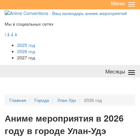
Меню
Све
/
раз
Мы в социальных сетях




2025 год
2026 год
2027 год
Месяцы
Све
/
раз
Главная
Города
Улан-Удэ
2026 год
А
ниме мероприятия в 2026
году в городе Улан-Удэ