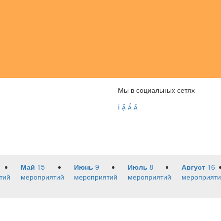
Мы в социальных сетях




Май
15
Июнь
9
Июль
8
Август
16
тий
мероприятий
мероприятий
мероприятий
мероприяти