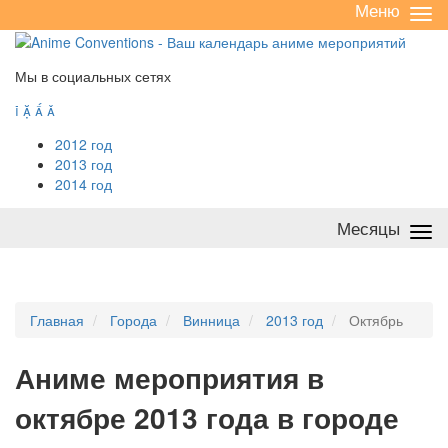
Меню
Све
/
раз
Мы в социальных сетях




2012 год
2013 год
2014 год
Месяцы
Све
/
раз
Главная
Города
Винница
2013 год
Октябрь
А
ниме мероприятия в
октябре 2013 года в городе