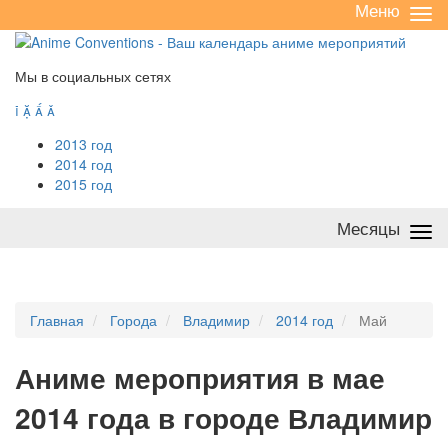
Меню
Све
/
раз
Мы в социальных сетях




2013 год
2014 год
2015 год
Месяцы
Све
/
раз
Главная
Города
Владимир
2014 год
Май
А
ниме мероприятия в мае
2014 года в городе Владимир