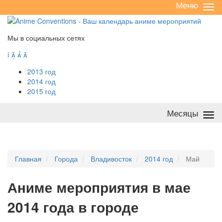
Меню
Све
/
раз
Мы в социальных сетях




2013 год
2014 год
2015 год
Месяцы
Све
/
раз
Главная
Города
Владивосток
2014 год
Май
А
ниме мероприятия в мае
2014 года в городе