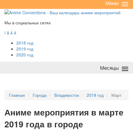
Меню
Све
/
раз
Мы в социальных сетях




2018 год
2019 год
2020 год
Месяцы
Све
/
раз
Главная
Города
Владивосток
2019 год
Март
А
ниме мероприятия в марте
2019 года в городе