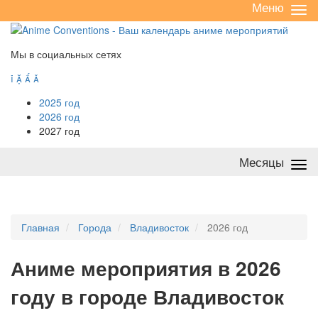
Меню
Све
/
раз
Мы в социальных сетях




2025 год
2026 год
2027 год
Месяцы
Све
/
раз
Главная
Города
Владивосток
2026 год
А
ниме мероприятия в 2026
году в городе Владивосток