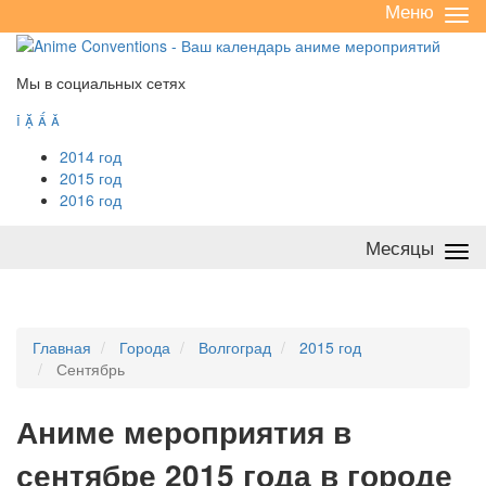
Меню
Све
/
раз
Мы в социальных сетях




2014 год
2015 год
2016 год
Месяцы
Све
/
раз
Главная
Города
Волгоград
2015 год
Сентябрь
А
ниме мероприятия в
сентябре 2015 года в городе