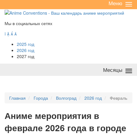
Меню
Све
/
раз
Мы в социальных сетях




2025 год
2026 год
2027 год
Месяцы
Све
/
раз
Главная
Города
Волгоград
2026 год
Февраль
А
ниме мероприятия в
феврале 2026 года в городе