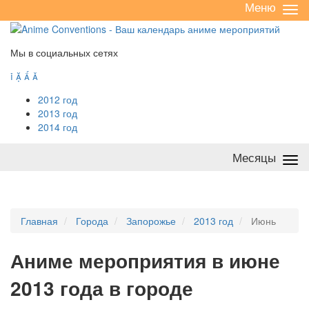
Меню
Све
/
раз
Мы в социальных сетях




2012 год
2013 год
2014 год
Месяцы
Све
/
раз
Главная
Города
Запорожье
2013 год
Июнь
А
ниме мероприятия в июне
2013 года в городе