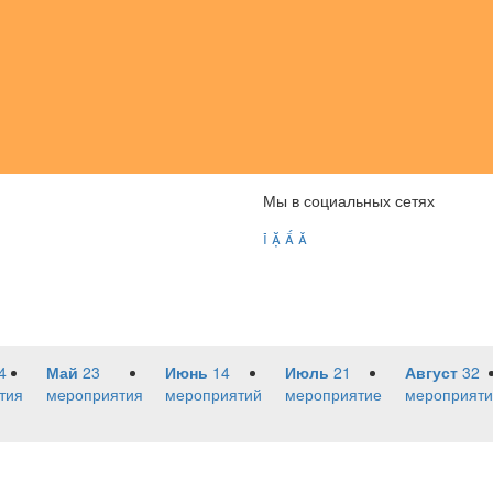
Мы в социальных сетях




4
Май
23
Июнь
14
Июль
21
Август
32
тия
мероприятия
мероприятий
мероприятие
мероприяти