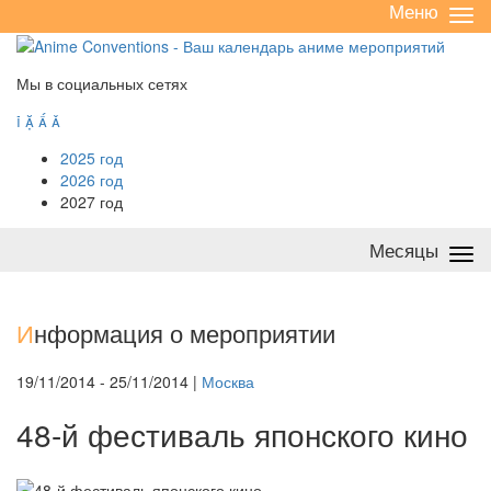
Меню
Све
/
раз
Мы в социальных сетях




2025 год
2026 год
2027 год
Месяцы
Све
/
раз
И
нформация о мероприятии
19/11/2014 - 25/11/2014 |
Москва
48-й фестиваль японского кино