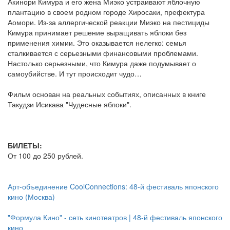
Акинори Кимура и его жена Миэко устраивают яблочную
плантацию в своем родном городе Хиросаки, префектура
Аомори. Из-за аллергической реакции Миэко на пестициды
Кимура принимает решение выращивать яблоки без
применения химии. Это оказывается нелегко: семья
сталкивается с серьезными финансовыми проблемами.
Настолько серьезными, что Кимура даже подумывает о
самоубийстве. И тут происходит чудо…
Фильм основан на реальных событиях, описанных в книге
Такудзи Исикава "Чудесные яблоки".
БИЛЕТЫ:
От 100 до 250 рублей.
Арт-объединение CoolConnections: 48-й фестиваль японского
кино (Москва)
"Формула Кино" - сеть кинотеатров | 48-й фестиваль японского
кино