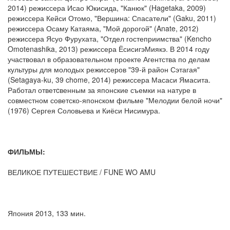
2014) режиссера Исао Юкисида, "Канюк" (Hagetaka, 2009)
режиссера Кейси Отомо, "Вершина: Спасатели" (Gaku, 2011)
режиссера Осаму Катаяма, "Мой дорогой" (Anate, 2012)
режиссера Ясуо Фурухата, "Отдел гостеприимства" (Kencho
Omotenashika, 2013) режиссера ЁсисигэМиякэ. В 2014 году
участвовал в образовательном проекте Агентства по делам
культуры для молодых режиссеров "39-й район Сэтагая"
(Setagaya-ku, 39 chome, 2014) режиссера Масаси Ямасита.
Работал ответcвенным за японские съемки на натуре в
совместном советско-японском фильме "Мелодии белой ночи"
(1976) Сергея Соловьева и Киёси Нисимура.
ФИЛЬМЫ:
ВЕЛИКОЕ ПУТЕШЕСТВИЕ / FUNE WO AMU
Япония 2013, 133 мин.