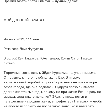
Премия газеты "Хоти Симбун" – лучший дебют
МОЙ ДОРОГОЙ / ANATA E
Япония 2012, 111 мин.
Режиссер Ясуо Фурухата
В ролях: Кэн Такакура, Юко Танака, Коити Сато, Такеши
Китано
Тюремный воспитатель Эйдзи Курасима получает письмо.
Отправитель – его покойная жена Ёко. В письме –
нарисованный воробей и просьба развеять ее прах в море
возле города, где она родилась. Супруги прожили вместе
долгие счастливые годы, почему же при жизни Ёко ни разу не
высказывала такого желания? Эйдзи отправляется в
путешествие на родину жены, в префектуру Нагасаки, – чтобы
не просто исполнить ее последнюю волю, но и разгадать