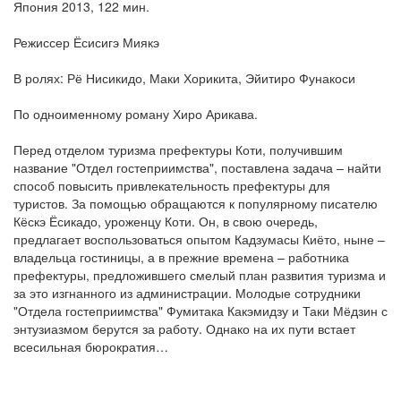
Япония 2013, 122 мин.
Режиссер Ёсисигэ Миякэ
В ролях: Рё Нисикидо, Маки Хорикита, Эйитиро Фунакоси
По одноименному роману Хиро Арикава.
Перед отделом туризма префектуры Коти, получившим
название "Отдел гостеприимства", поставлена задача – найти
способ повысить привлекательность префектуры для
туристов. За помощью обращаются к популярному писателю
Кёскэ Ёсикадо, уроженцу Коти. Он, в свою очередь,
предлагает воспользоваться опытом Кадзумасы Киёто, ныне –
владельца гостиницы, а в прежние времена – работника
префектуры, предложившего смелый план развития туризма и
за это изгнанного из администрации. Молодые сотрудники
"Отдела гостеприимства" Фумитака Какэмидзу и Таки Мёдзин с
энтузиазмом берутся за работу. Однако на их пути встает
всесильная бюрократия…