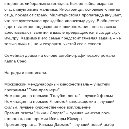
сторонник либеральных взглядов. Вскоре война омрачает
счастливую жизнь мальчика. Иностранцы, основные клиенты
отца, покидают страну. Милитаристская пропаганда внушает,
что все чужеземное враждебно японскому духу. В обществе
царят взаимное подозрение и шпиономания: несогласных
арестовывают, занятия в школе превращаются в солдатскую
муштру. Хадзимэ и его семье предстоит тяжелая задача – не
только выжить, но и сохранить чистой свою совесть.
Семейная драма на основе автобиографического романа
Каппа Сэно.
Награды и фестивали:
Московский международный кинофестиваль – участник
программы "Гала-премьеры"
Номинация на премию "Голубая лента" – лучший фильм
Номинация на премию Японской киноакадемии – лучший
фильм, лучшее художественное воплощение
Премия газеты "Никкан Спортс" – лучшая женская роль
второго плана, премия Исихары Юдзиро
Премия журнала "Кинэма Дзюмпо" – лучший новый актёр