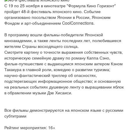
С 19 по 25 ноября в кинотеатре "Формула Кино Горизонт"
пройдет 48-й фестиваль японского кино. Событие
организовано посольством Японии в России, Японским
Фондом и арт-объединением CoolConnections.
В программу вошли фильмы-победители Японской
киноакадемии, а также ленты последних лет, полюбившиеся
жителям Страны восходящего солнца.
Смотрите картину о точности выражения собственных чувств,
историческую семейную драму по роману Каппа Сэно,
фильм-путешествие с выдающимся японским актером Кэном
Такакура в главной роли, комедию о развитии туризма;
научно-фантастический триллер об опасностях,
подстерегающих информационное общество; и основанную
на реальных событиях душевную ленту о выращивании яблок
в обрамлении музыки Дзе Хисаиси.
Все фильмы демонстрируются на японском языке с русскими
субтитрами
Рейтинг мероприятия: 16+