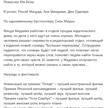
Режиссер Юя Исии
В ролях: Рюхэй Мацуда, Аои Миядзаки, Джо Одагири
По одноименному бестселлеру Сион Миуры.
Мицуя Мадзимэ работает в отделе продаж издательского
дома, но дела у него идут не очень хорошо. Молодого
человека решают перевести в редакторский отдел, готовящий
к изданию новый словарь "Большая переправа". Сотрудники
надеются, что словарь будет той лодкой, что поможет легко
переправится через море слов, поможет людям найти точные
слова для своих чувств. И, кажется, у Мадзимэ получается
найти и ту, которой можно сказать о своих чувствах…
Награды и фестивали:
Номинация на премию "Оскар" – лучший иностранный фильм
Премия Японской киноакадемии – лучший фильм, лучший
режиссёр, лучший актёр, лучший звук, лучшая монтаж
Премия газеты "Хоти Симбун" – лучший фильм, лучший актёр,
лучшая женская роль второго плана
Премия газеты "Никкан Спорт" – лучший фильм, лучший актёр,