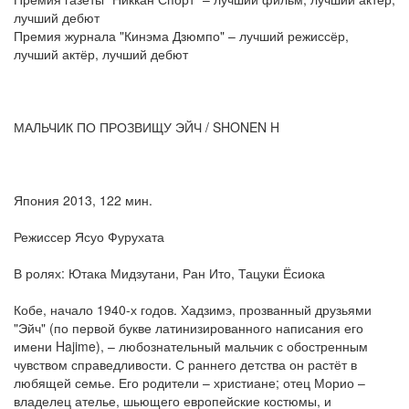
лучший дебют
Премия журнала "Кинэма Дзюмпо" – лучший режиссёр,
лучший актёр, лучший дебют
МАЛЬЧИК ПО ПРОЗВИЩУ ЭЙЧ / SHONEN H
Япония 2013, 122 мин.
Режиссер Ясуо Фурухата
В ролях: Ютака Мидзутани, Ран Ито, Тацуки Ёсиока
Кобе, начало 1940-х годов. Хадзимэ, прозванный друзьями
"Эйч" (по первой букве латинизированного написания его
имени Hajime), – любознательный мальчик с обостренным
чувством справедливости. С раннего детства он растёт в
любящей семье. Его родители – христиане; отец Морио –
владелец ателье, шьющего европейские костюмы, и