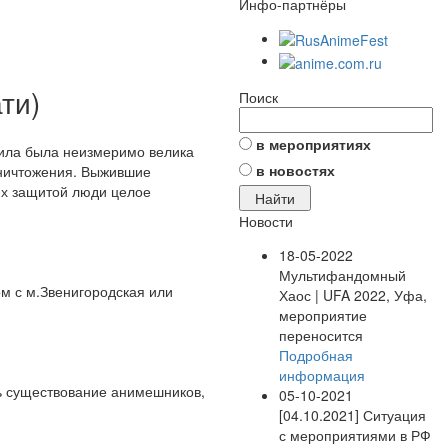
Инфо-партнёры
ти)
Поиск
в мероприятиях
сила была неизмеримо велика
в новостях
уничтожения. Выжившие
их защитой люди целое
Новости
18-05-2022
Мультифандомный
ом с м.Звенигородская или
Хаос | UFA 2022, Уфа,
мероприятие
переносится
Подробная
информация
ть существование анимешников,
05-10-2021
[04.10.2021] Ситуация
с мероприятиями в РФ