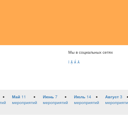
Мы в социальных сетях




Май
11
Июнь
7
Июль
14
Август
3
тий
мероприятий
мероприятий
мероприятий
мероприяти