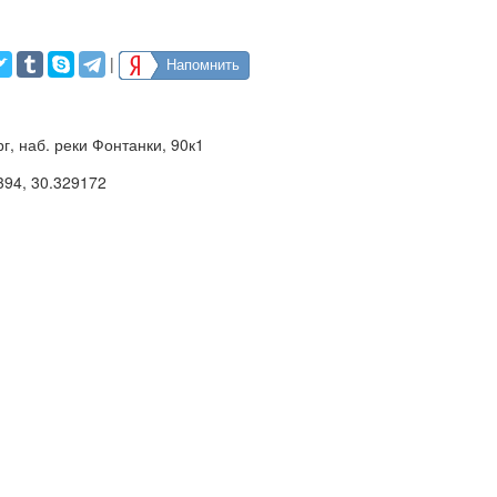
|
Напомнить
г, наб. реки Фонтанки, 90к1
394
,
30.329172