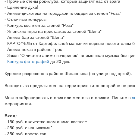
- Прочные стены рок-клуба, которые защитят нас от врага
- Единение духа!
- Аниме-дискотека на городской площади за стеной "Роза"
- Отличные конкурсы
- Конкурс косплея за стеной "Роза"
- Японские игры на приставках за стеной "Шина"
- Аниме-бар за стеной "Шина"
- КАРТОФЕЛЬ от Картофельной маньячки первым посетителям б
- Aниме-показ в районе Трост
- Закон "О чистоте аниме-вечеринок": анимешная музыка без цив
-
Конкурс фотографий
до 20 дек.
Курение разрешено в районе Шиганшина (на улице под аркой).
Выходить за пределы стен на территорию титанов крайне не рек
Можно забронировать столик или место за столиком! Пишите в
л
мероприятия.
Вход:
- 150 руб. в качественном аниме-косплее
- 250 руб. с нашивками*
- 350 руб. просто так