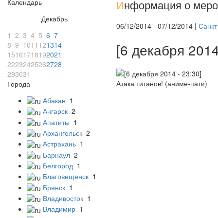
Календарь
И
нформация о меро
Декабрь
06/12/2014 - 07/12/2014 |
Санкт
1
2
3
4
5
6
7
8
9
10
11
12
13
14
[6 декабря 2014
15
16
17
18
19
20
21
22
23
24
25
26
27
28
29
30
31
Города
Абакан
1
Ангарск
2
Апатиты
1
Архангельск
2
Астрахань
1
Барнаул
2
Белгород
1
Благовещенск
1
Брянск
1
Владивосток
1
Владимир
1