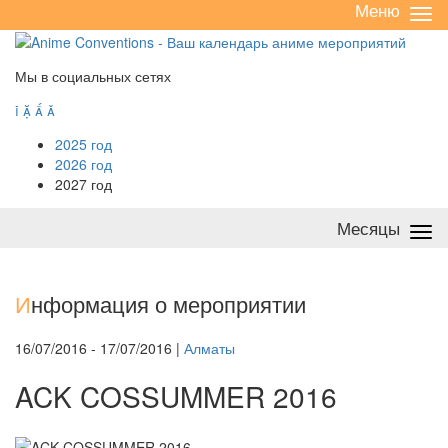
Меню
Све
/
раз
Мы в социальных сетях




2025 год
2026 год
2027 год
Месяцы
Све
/
раз
И
нформация о мероприятии
16/07/2016 - 17/07/2016 |
Алматы
ACK COSSUMMER 2016