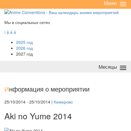
Меню
Све
/
раз
Мы в социальных сетях




2025 год
2026 год
2027 год
Месяцы
Све
/
раз
И
нформация о мероприятии
25/10/2014 - 25/10/2014 |
Кемерово
Aki no Yume 2014