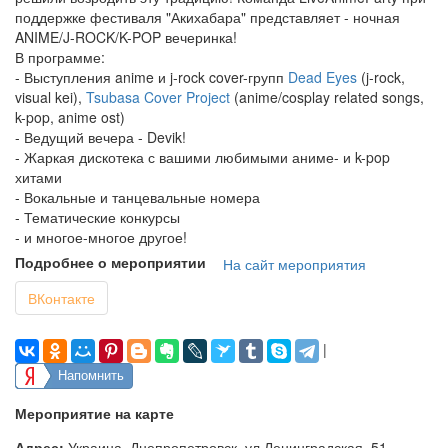
поддержке фестиваля "Акихабара" представляет - ночная
ANIME/J-ROCK/K-POP вечеринка!
В программе:
- Выступления anime и j-rock cover-групп
Dead Eyes
(j-rock,
visual kei),
Tsubasa Cover Project
(anime/cosplay related songs,
k-pop, anime ost)
- Ведущий вечера - Devik!
- Жаркая дискотека с вашими любимыми аниме- и k-pop
хитами
- Вокальные и танцевальные номера
- Тематические конкурсы
- и многое-многое другое!
Подробнее о мероприятии
На сайт мероприятия
ВКонтакте
|
Напомнить
Мероприятие на карте
Адрес:
Украина, Днепропетровск, ул.Ленинградская, 51