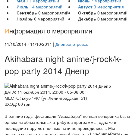
Май
11
мероприятий
Июнь
7
мероприятий
Июль
14
мероприятий
Август
3
мероприятия
Сентябрь
0
мероприятий
Октябрь
0
мероприятий
Ноябрь
0
мероприятий
Декабрь
0
мероприятий
И
нформация о мероприятии
11/10/2014 - 11/10/2014 |
Днепропетровск
Akihabara night anime/j-rock/k-
pop party 2014 Днепр
ДАТА: 11 октября 2014, 23:00 - 05-06:00
МЕСТО: клуб "РК" (ул.Ленинградская, 51)
ВХОД: 60 грн.
В ранние годы фестиваля "Акихабара" ночная вечеринка была
одним из обязательных атрибутов программы, однако в
последние пару лет ночные пати не проводились... Мы
решили возродить эту традицию! Команда LiveAnimeParty при