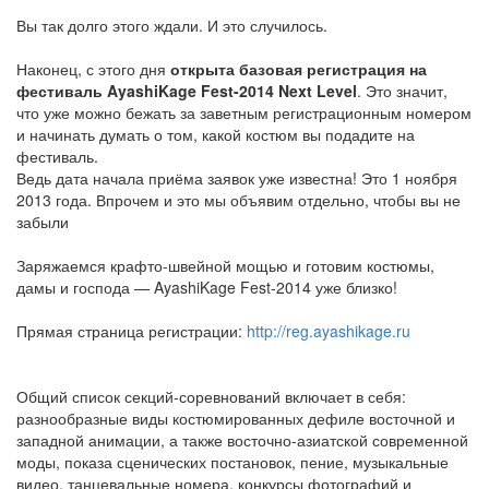
Вы так долго этого ждали. И это случилось.
Наконец, с этого дня
открыта базовая регистрация на
фестиваль AyashiKage Fest-2014 Next Level
. Это значит,
что уже можно бежать за заветным регистрационным номером
и начинать думать о том, какой костюм вы подадите на
фестиваль.
Ведь дата начала приёма заявок уже известна! Это 1 ноября
2013 года. Впрочем и это мы объявим отдельно, чтобы вы не
забыли
Заряжаемся крафто-швейной мощью и готовим костюмы,
дамы и господа — AyashiKage Fest-2014 уже близко!
Прямая страница регистрации:
http://reg.ayashikage.ru
Общий список секций-соревнований включает в себя:
разнообразные виды костюмированных дефиле восточной и
западной анимации, а также восточно-азиатской современной
моды, показа сценических постановок, пение, музыкальные
видео, танцевальные номера, конкурсы фотографий и