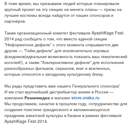
В тоже время, мы призываем людей которые планировали
крупный проект на эту секцию не менять планы — призы на
лучшие костюмы всегда найдутся от наших спонсоров и
партнёров.
Также организационный комитет фестиваля AyashiKage Fest-
2014 рад сообщить о том, что вместо единой секции
"Неформатное дефиле" с этого момента открываются две
другие — "Гейм-дефиле" для исключительно игровых
фэндомов(идеальная возможность показать ваш тематический
косплей!), а также "Альтернативное дефиле" для исполнения
разнообразных фильмов, сериалов, книг и вселенных,
которые относятся к западному культурному блоку.
Мы рады представить вам нашего Генерального спонсора!
И им стал крупнейший дистрибьютор аниме в России —
компания
Реанимедиа
и магазин
store.otaku.ru
Мы продолжаем, начатое в прошлом году, сотрудничество для
создания поистине грандиозного и запоминающегося
праздника азиатской культуры в Казани в рамках фестиваля
AyashiKage Fest-2014.