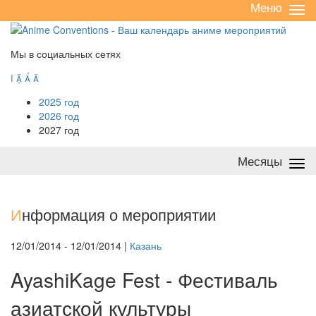
Меню
Све
/
раз
Мы в социальных сетях




2025 год
2026 год
2027 год
Месяцы
Све
/
раз
И
нформация о мероприятии
12/01/2014 - 12/01/2014 |
Казань
AyashiKage Fest - Фестиваль
азиатской культуры