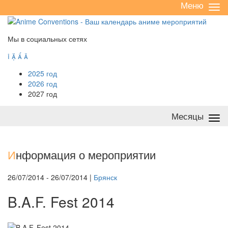
Меню
Све
/
раз
Мы в социальных сетях




2025 год
2026 год
2027 год
Месяцы
Све
/
раз
И
нформация о мероприятии
26/07/2014 - 26/07/2014 |
Брянск
B.A.F. Fest 2014