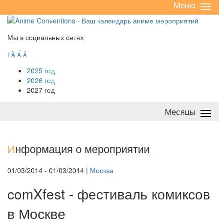
Меню
Све
/
раз
Мы в социальных сетях




2025 год
2026 год
2027 год
Месяцы
Све
/
раз
И
нформация о мероприятии
01/03/2014 - 01/03/2014 |
Москва
comXfest - фестиваль комиксов
в Москве