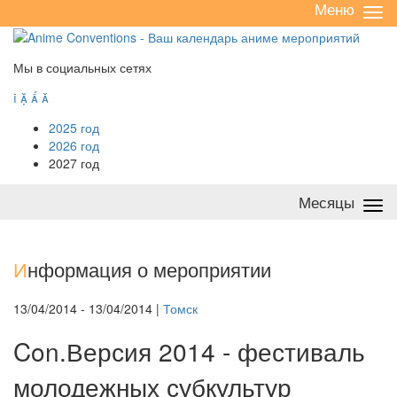
Меню
Све
/
раз
Мы в социальных сетях




2025 год
2026 год
2027 год
Месяцы
Све
/
раз
И
нформация о мероприятии
13/04/2014 - 13/04/2014 |
Томск
Con.Версия 2014 - фестиваль
молодежных субкультур