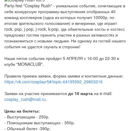
Party-fest "Cosplay Rush" - уникальное событие, сочетающее в
себе конкурсную программу-выступления отобранных 40
команд косплееров (одна из которых получит 10000р. по
итогам зрительского голосования) и вечеринки, где играет
rock, pop, j-pop, j-rock, k-pop, где обаятельные хосты и хостесс
предложат гостям принять участие в разных активностях и
познакомиться с новыми людьми. Ни одному из гостей нашего
события не удастся скучать в сторонке!
Наше пятое событие пройдет 5 АПРЕЛЯ с 16-00 до 22-30 в
клубе "MONACLUB".
Правила приема заявок, форма заявки и контактные данные:
https://vk.com/cosplayr5#/topic-64195592_29803216
Заявки на участие принимаются
до 10 марта
на e-mail:
cosplay_rush@mail.ru
.
Цены на билеты:
- Выступающим - 250р.
- Помощникам выступающих - 350р.
- Обычный билет -390р.