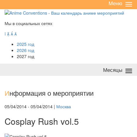
Меню
Све
/
раз
Мы в социальных сетях




2025 год
2026 год
2027 год
Месяцы
Све
/
раз
И
нформация о мероприятии
05/04/2014 - 05/04/2014 |
Москва
Cosplay Rush vol.5