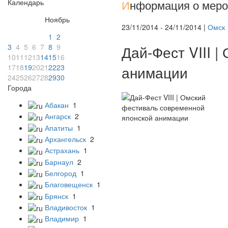
Календарь
И
нформация о меро
Ноябрь
23/11/2014 - 24/11/2014 |
Омск
1
2
3
4
5
6
7
8
9
Дай-Фест VIII 
10
11
12
13
14
15
16
17
18
19
20
21
22
23
анимации
24
25
26
27
28
29
30
Города
Абакан
1
Ангарск
2
Апатиты
1
Архангельск
2
Астрахань
1
Барнаул
2
Белгород
1
Благовещенск
1
Брянск
1
Владивосток
1
Владимир
1