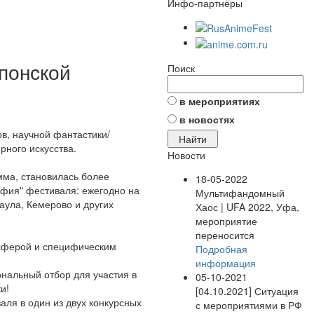
Инфо-партнёры
японской
Поиск
в мероприятиях
в новостях
в, научной фантастики/
рного искусства.
Новости
мма, становилась более
18-05-2022
афия" фестиваля: ежегодно на
Мультифандомный
аула, Кемерово и других
Хаос | UFA 2022, Уфа,
мероприятие
переносится
осферой и специфическим
Подробная
информация
ональный отбор для участия в
05-10-2021
и!
[04.10.2021] Ситуация
ля в один из двух конкурсных
с мероприятиями в РФ