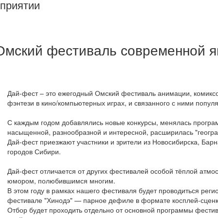
приятии
| Омский фестиваль современной 
Дай-фест – это ежегодный Омский фестиваль анимации, комиксо
фэнтези в кино/компьютерных играх, и связанного с ними популя
С каждым годом добавлялись новые конкурсы, менялась програ
насыщенной, разнообразной и интересной, расширилась "геогр
Дай-фест приезжают участники и зрители из Новосибирска, Барн
городов Сибири.
Дай-фест отличается от других фестивалей особой тёплой атм
юмором, полюбившимся многим.
В этом году в рамках нашего фестиваля будет проводиться реги
фестивале "Хинодэ" — парное дефиле в формате косплей-сценк
Отбор будет проходить отдельно от основной программы фестива