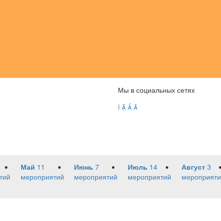
Мы в социальных сетях




Май
11
Июнь
7
Июль
14
Август
3
тий
мероприятий
мероприятий
мероприятий
мероприяти