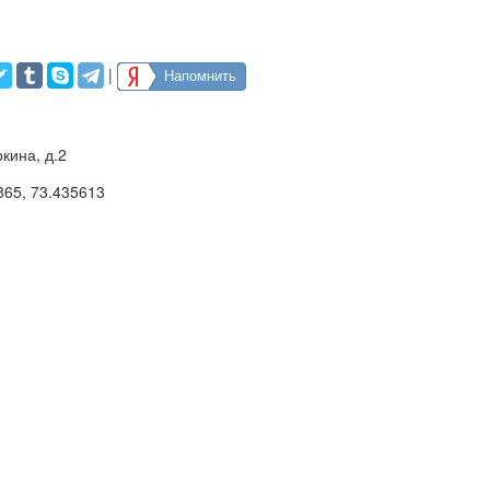
|
Напомнить
кина, д.2
865
,
73.435613