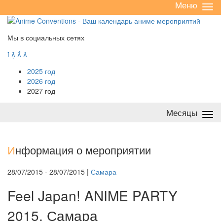
Меню
Све
/
раз
Мы в социальных сетях




2025 год
2026 год
2027 год
Месяцы
Све
/
раз
И
нформация о мероприятии
28/07/2015 - 28/07/2015 |
Самара
Feel Japan! ANIME PARTY
2015, Самара