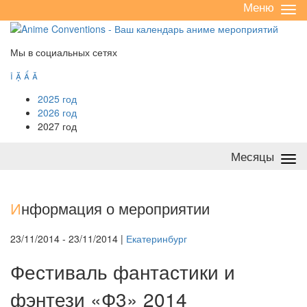
Меню
Све
/
раз
Мы в социальных сетях




2025 год
2026 год
2027 год
Месяцы
Све
/
раз
И
нформация о мероприятии
23/11/2014 - 23/11/2014 |
Екатеринбург
Фестиваль фантастики и
фэнтези «Ф3» 2014