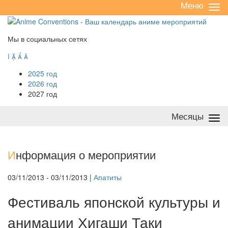
Меню
Све
/
раз
Мы в социальных сетях




2025 год
2026 год
2027 год
Месяцы
Све
/
раз
И
нформация о мероприятии
03/11/2013 - 03/11/2013 |
Апатиты
Фестиваль японской культуры и
анимации Хигаши Таки