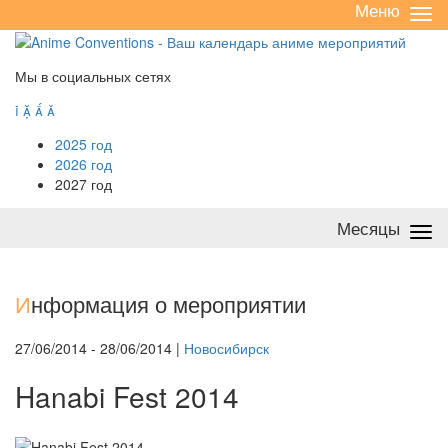
Меню
Све
/
раз
Мы в социальных сетях




2025 год
2026 год
2027 год
Месяцы
Све
/
раз
И
нформация о мероприятии
27/06/2014 - 28/06/2014 |
Новосибирск
Hanabi Fest 2014