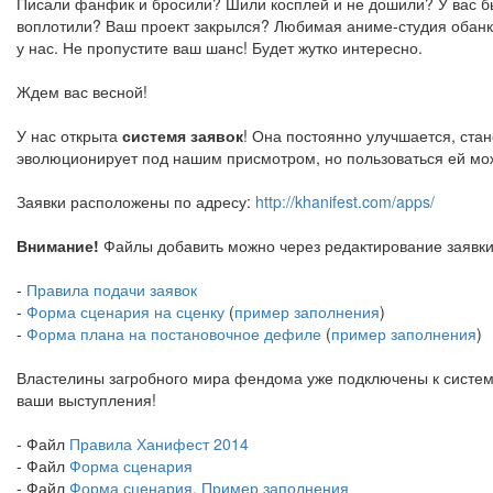
Писали фанфик и бросили? Шили косплей и не дошили? У вас бы
воплотили? Ваш проект закрылся? Любимая аниме-студия обанк
у нас. Не пропустите ваш шанс! Будет жутко интересно.
Ждем вас весной!
У нас открыта
системя заявок
! Она постоянно улучшается, ста
эволюционирует под нашим присмотром, но пользоваться ей можн
Заявки расположены по адресу:
http://khanifest.com/apps/
Внимание!
Файлы добавить можно через редактирование заявки
-
Правила подачи заявок
-
Форма сценария на сценку
(
пример заполнения
)
-
Форма плана на постановочное дефиле
(
пример заполнения
)
Властелины загробного мира фендома уже подключены к системе
ваши выступления!
- Файл
Правила Ханифест 2014
- Файл
Форма сценария
- Файл
Форма сценария. Пример заполнения