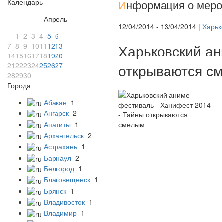
Календарь
И
нформация о меро
Апрель
12/04/2014 - 13/04/2014 |
Харьк
1
2
3
4
5
6
7
8
9
10
11
12
13
Харьковский ан
14
15
16
17
18
19
20
21
22
23
24
25
26
27
открываются с
28
29
30
Города
Абакан
1
Ангарск
2
Апатиты
1
Архангельск
2
Астрахань
1
Барнаул
2
Белгород
1
Благовещенск
1
Брянск
1
Владивосток
1
Владимир
1