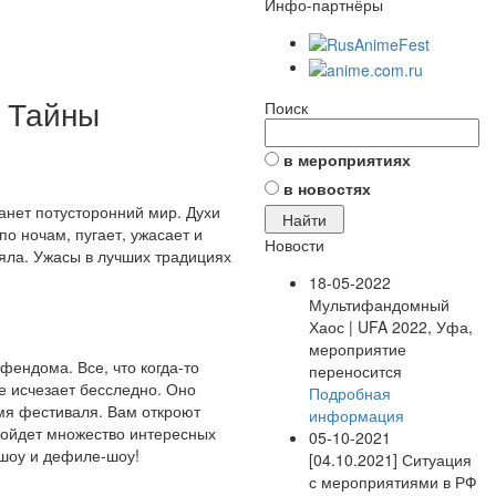
Инфо-партнёры
- Тайны
Поиск
в мероприятиях
в новостях
танет потусторонний мир. Духи
по ночам, пугает, ужасает и
Новости
еяла. Ужасы в лучших традициях
18-05-2022
Мультифандомный
Хаос | UFA 2022, Уфа,
мероприятие
фендома. Все, что когда-то
переносится
е исчезает бесследно. Оно
Подробная
мя фестиваля. Вам откроют
информация
изойдет множество интересных
05-10-2021
-шоу и дефиле-шоу!
[04.10.2021] Ситуация
с мероприятиями в РФ