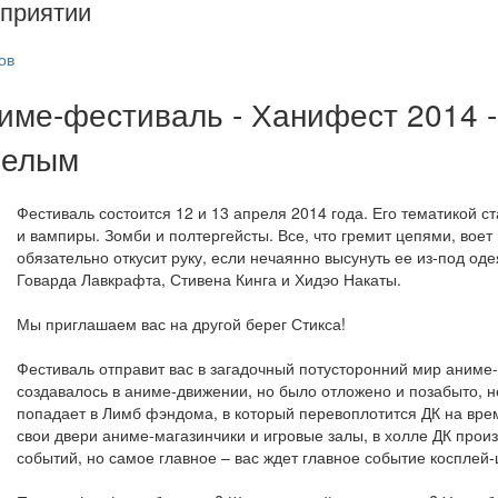
приятии
ов
име-фестиваль - Ханифест 2014 
мелым
Фестиваль состоится 12 и 13 апреля 2014 года. Его тематикой с
и вампиры. Зомби и полтергейсты. Все, что гремит цепями, воет 
обязательно откусит руку, если нечаянно высунуть ее из-под од
Говарда Лавкрафта, Стивена Кинга и Хидэо Накаты.
Мы приглашаем вас на другой берег Стикса!
Фестиваль отправит вас в загадочный потусторонний мир аниме-
создавалось в аниме-движении, но было отложено и позабыто, н
попадает в Лимб фэндома, в который перевоплотится ДК на вре
свои двери аниме-магазинчики и игровые залы, в холле ДК про
событий, но самое главное – вас ждет главное событие косплей