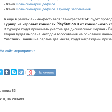
- Файл
План-сценарий дефиле
- Файл
План-сценарий дефиле. Пример заполнения
А ещё в рамках аниме-фестиваля "Ханифест-2014" будет прово
Турнир на игровых консолях PlayStation 3 от консольного к
В турнире будут принимать участие две дисциплины: Первая - B
вторая будет выбрана методом голосования на основании ваши
Участники, занявшие первые два места, будут награждены приз
На сайт мероприятия
|
Напомнить
Котлова 83
410
,
36.203489