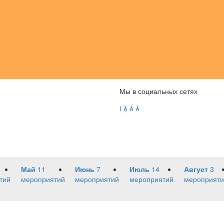
Мы в социальных сетях




Май
11
Июнь
7
Июль
14
Август
3
тий
мероприятий
мероприятий
мероприятий
мероприяти