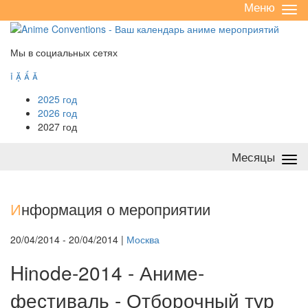
Меню
Све
/
раз
Мы в социальных сетях




2025 год
2026 год
2027 год
Месяцы
Све
/
раз
И
нформация о мероприятии
20/04/2014 - 20/04/2014 |
Москва
Hinode-2014 - Аниме-
фестиваль - Отборочный тур