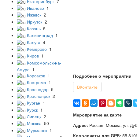
Екатеринбург
7
Иваново
1
Ижевск
2
Иркутск
2
Казань
5
Калининград
1
Калуга
4
Кемерово
1
Киров
1
Комсомольск-на-
Амуре
1
Корсаков
1
Подробнее о мероприятии
Кострома
1
ВКонтакте
Краснодар
5
Красноярск
2
Курган
1
Курск
1
Мероприятие на карте
Липецк
2
Москва
50
Адрес:
Россия, Москва, ул. Ду
Мурманск
1
Координаты для GPS:
55.810
Нижневартовск
1