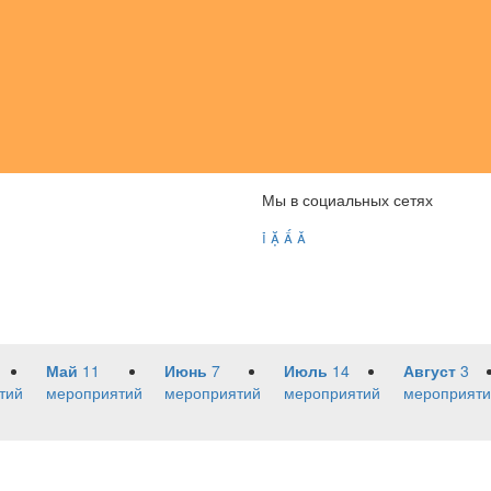
Мы в социальных сетях




Май
11
Июнь
7
Июль
14
Август
3
тий
мероприятий
мероприятий
мероприятий
мероприяти