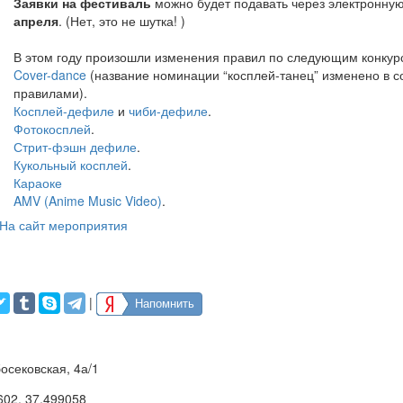
Заявки на фестиваль
можно будет подавать через электронну
апреля
. (Нет, это не шутка! )
В этом году произошли изменения правил по следующим конкур
Cover-dance
(название номинации “косплей-танец” изменено в с
правилами).
Косплей-дефиле
и
чиби-дефиле
.
Фотокосплей
.
Стрит-фэшн дефиле
.
Кукольный косплей
.
Караоке
AMV (Anime Music Video)
.
На сайт мероприятия
|
Напомнить
босековская, 4а/1
602
,
37.499058