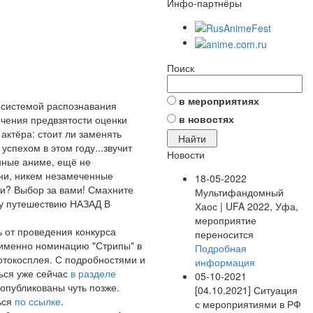
Инфо-партнёры
Поиск
в мероприятиях
с системой распознавания
в новостях
чения предвзятости оценки
актёра: стоит ли заменять
спехом в этом году...звучит
Новости
нные аниме, ещё не
ни, никем незамеченные
18-05-2022
ии? Выбор за вами! Смахните
Мультифандомный
му путешествию НАЗАД В
Хаос | UFA 2022, Уфа,
мероприятие
ь от проведения конкурса
переносится
 именно номинацию "Стрипы" в
Подробная
отокосплея. С подробностями и
информация
ься уже сейчас
в разделе
05-10-2021
опубликованы чуть позже.
[04.10.2021] Ситуация
ься
по ссылке
.
с мероприятиями в РФ