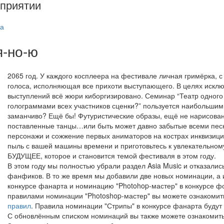
приятии
а
я-но-ю
2065 год. У каждого косплеера на фестивале личная гримёрка, 
голоса, исполняющая все прихоти выступающего. В целях исклю
выступлений всё жюри киборгизировано. Семинар “Театр одного 
голограммами всех участников сценки?” пользуется наибольшим у
заманчиво? Ещё бы! Футуристические образы, ещё не нарисова
поставленные танцы…или быть может давно забытые всеми пес
персонажи и сожжение первых аниматоров на кострах инквизиц
пыль с вашей машины времени и приготовьтесь к увлекательно
БУДУЩЕЕ, которое и становится темой фестиваля в этом году.
В этом году мы полностью убрали раздел Asia Music и отказалис
фанфиков. В то же время мы добавили две новых номинации, а
конкурсе фанарта и номинацию "Photohop-мастер" в конкурсе ф
правилами номинации "Photoshop-мастер" вы можете ознакомит
правил
. Правила номинации "Стрипы" в конкурсе фанарта будут 
С обновлённым списком номинаций вы также можете ознакомит