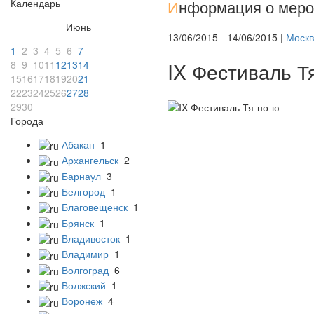
Календарь
И
нформация о меро
Июнь
13/06/2015 - 14/06/2015 |
Москв
1
2
3
4
5
6
7
8
9
10
11
12
13
14
IX Фестиваль Т
15
16
17
18
19
20
21
22
23
24
25
26
27
28
29
30
Города
Абакан
1
Архангельск
2
Барнаул
3
Белгород
1
Благовещенск
1
Брянск
1
Владивосток
1
Владимир
1
Волгоград
6
Волжский
1
Воронеж
4