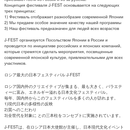
Концепция фестиваля J-FEST основывается на следующих
трех принципах:
1) Фестиваль отображает разнообразие современной Японии
2) Мы придаем особое значение качеству нашей программы
3) Наш фестиваль предназначен для людей всех возрастов
J-FEST организуется Посольством Японии в России и
проводится по инициативе российских и японских компаний,
которые стремятся сделать мероприятия, посвященные
современной японской культуре, привлекательными для всех
участников.
ロシア最大の日本フェスティバル J-FEST
ロシア国内外のクリエイティブが集まる、最も大きく、バラエテ
ィーに富み、エネルギー溢れる日本文化フェスティバル。
毎年、国内外からこのフェスティバルを多くの人が訪れます。
1)現代日本の多様性の反映
2)質へのこだわり
3)全世代を対象に との三本柱をコンセプトに実施されています。
J-FESTは、在ロシア日本大使館が主催し、日本現代文化イベント