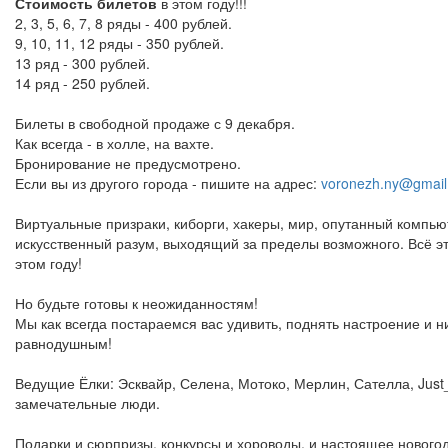
Стоимость билетов
в этом году!!!
2, 3, 5, 6, 7, 8 ряды - 400 рублей.
9, 10, 11, 12 ряды - 350 рублей.
13 ряд - 300 рублей.
14 ряд - 250 рублей.
Билеты в свободной продаже с 9 декабря.
Как всегда - в холле, на вахте.
Бронирование не предусмотрено.
Если вы из другого города - пишите на адрес:
voronezh.ny@gmai
Виртуальные призраки, киборги, хакеры, мир, опутанный компью
искусственный разум, выходящий за пределы возможного. Всё эт
этом году!
Но будьте готовы к неожиданностям!
Мы как всегда постараемся вас удивить, поднять настроение и н
равнодушным!
Ведущие Ёлки: Эсквайр, Селена, Мотоко, Мерлин, Сателла, Just_k
замечательные люди.
Подарки и сюрпризы, конкурсы и хороводы, и настоящее нового