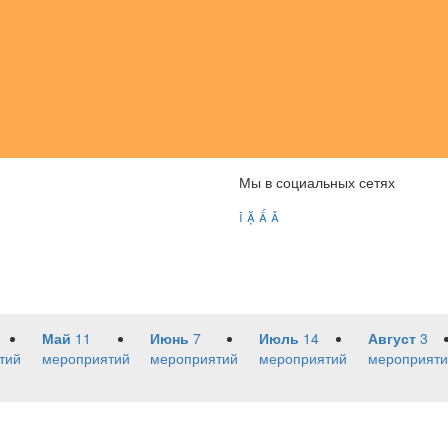
Мы в социальных сетях




Май
11
Июнь
7
Июль
14
Август
3
тий
мероприятий
мероприятий
мероприятий
мероприяти