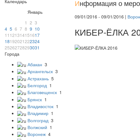
Календарь
И
нформация о меро
Январь
09/01/2016 - 09/01/2016 |
Воро
1
2
3
4
5
6
7
8
9
10
КИБЕР-ЁЛКА 2
11
12
13
14
15
16
17
18
19
20
21
22
23
24
25
26
27
28
29
30
31
Города
Абакан
3
Архангельск
3
Астрахань
5
Белгород
1
Благовещенск
1
Брянск
1
Владивосток
1
Владимир
1
Волгоград
3
Волжский
1
Воронеж
4