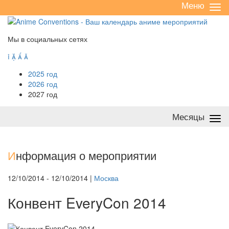
Меню
Све
/
раз
Мы в социальных сетях




2025 год
2026 год
2027 год
Месяцы
Све
/
раз
И
нформация о мероприятии
12/10/2014 - 12/10/2014 |
Москва
Конвент EveryCon 2014