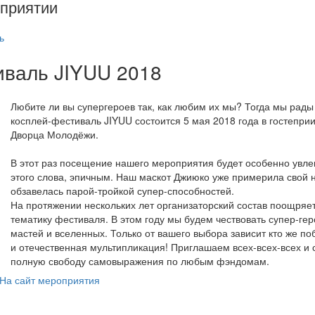
приятии
ь
иваль JIYUU 2018
Любите ли вы супергероев так, как любим их мы? Тогда мы рад
косплей-фестиваль JIYUU состоится 5 мая 2018 года в гостепри
Дворца Молодёжи.
В этот раз посещение нашего мероприятия будет особенно увле
этого слова, эпичным. Наш маскот Джиюко уже примерила свой 
обзавелась парой-тройкой супер-способностей.
На протяжении нескольких лет организаторский состав поощряе
тематику фестиваля. В этом году мы будем чествовать супер-ге
мастей и вселенных. Только от вашего выбора зависит кто же поб
и отечественная мультипликация! Приглашаем всех-всех-всех и
полную свободу самовыражения по любым фэндомам.
На сайт мероприятия