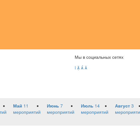
Мы в социальных сетях




Май
11
Июнь
7
Июль
14
Август
3
тий
мероприятий
мероприятий
мероприятий
мероприяти