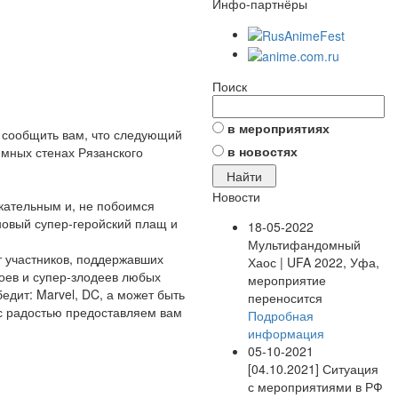
Инфо-партнёры
Поиск
в мероприятиях
ы сообщить вам, что следующий
в новостях
имных стенах Рязанского
Новости
кательным и, не побоимся
новый супер-геройский плащ и
18-05-2022
Мультифандомный
т участников, поддержавших
Хаос | UFA 2022, Уфа,
роев и супер-злодеев любых
мероприятие
едит: Marvel, DC, а может быть
переносится
 с радостью предоставляем вам
Подробная
информация
05-10-2021
[04.10.2021] Ситуация
с мероприятиями в РФ