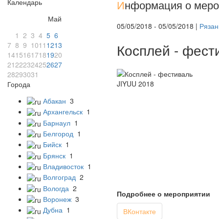
Календарь
И
нформация о меро
Май
05/05/2018 - 05/05/2018 |
Рязан
1
2
3
4
5
6
7
8
9
10
11
12
13
Косплей - фест
14
15
16
17
18
19
20
21
22
23
24
25
26
27
28
29
30
31
Города
Абакан
3
Архангельск
1
Барнаул
1
Белгород
1
Бийск
1
Брянск
1
Владивосток
1
Волгоград
2
Вологда
2
Подробнее о мероприятии
Воронеж
3
Дубна
1
ВКонтакте