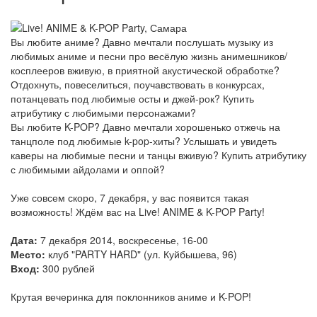
Вы любите аниме? Давно мечтали послушать музыку из
любимых аниме и песни про весёлую жизнь анимешников/
косплееров вживую, в приятной акустической обработке?
Отдохнуть, повеселиться, поучавствовать в конкурсах,
потанцевать под любимые осты и джей-рок? Купить
атрибутику с любимыми персонажами?
Вы любите K-POP? Давно мечтали хорошенько отжечь на
танцполе под любимые k-pop-хиты? Услышать и увидеть
каверы на любимые песни и танцы вживую? Купить атрибутику
с любимыми айдолами и оппой?
Уже совсем скоро, 7 декабря, у вас появится такая
возможность! Ждём вас на Live! ANIME & K-POP Party!
Дата:
7 декабря 2014, воскресенье, 16-00
Место:
клуб "PARTY HARD" (ул. Куйбышева, 96)
Вход:
300 рублей
Крутая вечеринка для поклонников аниме и K-POP!