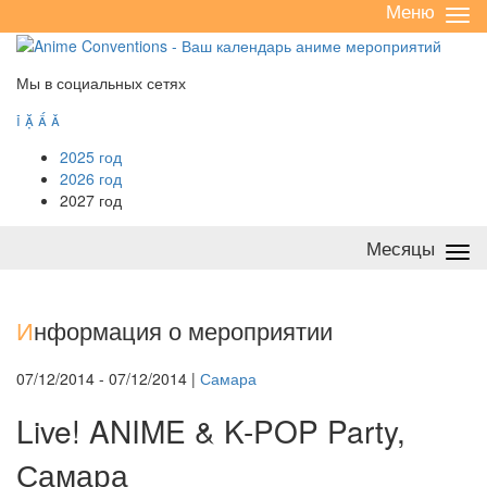
Меню
Све
/
раз
Мы в социальных сетях




2025 год
2026 год
2027 год
Месяцы
Све
/
раз
И
нформация о мероприятии
07/12/2014 - 07/12/2014 |
Самара
Live! ANIME & K-POP Party,
Самара