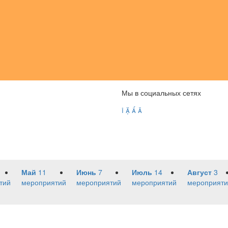
Мы в социальных сетях




Май
11
Июнь
7
Июль
14
Август
3
тий
мероприятий
мероприятий
мероприятий
мероприяти