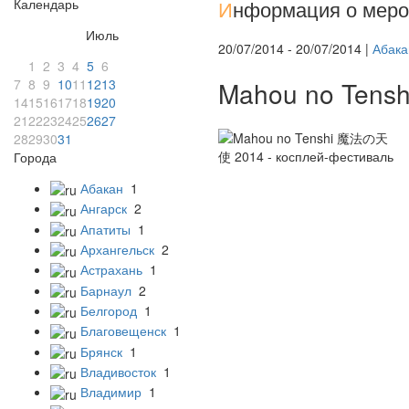
Календарь
И
нформация о меро
Июль
20/07/2014 - 20/07/2014 |
Абака
1
2
3
4
5
6
7
8
9
10
11
12
13
Mahou no Tens
14
15
16
17
18
19
20
21
22
23
24
25
26
27
28
29
30
31
Города
Абакан
1
Ангарск
2
Апатиты
1
Архангельск
2
Астрахань
1
Барнаул
2
Белгород
1
Благовещенск
1
Брянск
1
Владивосток
1
Владимир
1