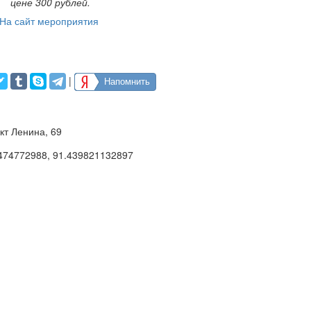
цене 300 рублей.
На сайт мероприятия
|
Напомнить
кт Ленина, 69
474772988
,
91.439821132897