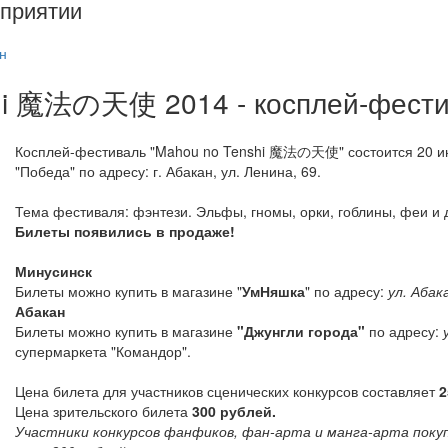
приятии
н
hi 魔法の天使 2014 - косплей-фест
Косплей-фестиваль "Mahou no Tenshi 魔法の天使" состоится 20 июл
"Победа" по адресу: г. Абакан, ул. Ленина, 69.
Тема фестиваля: фэнтези. Эльфы, гномы, орки, гоблины, феи и
Билеты появились в продаже!
Минусинск
Билеты можно купить в магазине "
УмНяшка
" по адресу:
ул. Абак
Абакан
Билеты можно купить в магазине
"Джунгли города"
по адресу:
супермаркета "Командор".
Цена билета для участников сценических конкурсов составляет
2
Цена зрительского билета
300 рублей.
Участники конкурсов фанфиков, фан-арта и манга-арта пок