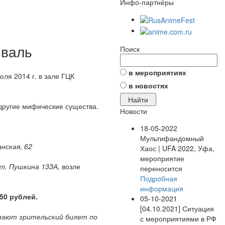
Инфо-партнёры
иваль
Поиск
в мероприятиях
я 2014 г. в зале ГЦК
в новостях
 другие мифические существа.
Новости
18-05-2022
Мультифандомный
анская, 62
Хаос | UFA 2022, Уфа,
мероприятие
ул. Пушкина 133А,
возле
переносится
Подробная
информация
50 рублей.
05-10-2021
[04.10.2021] Ситуация
упают зрительский билет по
с мероприятиями в РФ