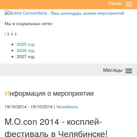
Меню
Све
/
раз
Мы в социальных сетях




2025 год
2026 год
2027 год
Месяцы
Све
/
раз
И
нформация о мероприятии
19/10/2014 - 19/10/2014 |
Челябинск
M.O.con 2014 - косплей-
фестиваль в Челябинске!