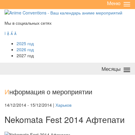
Меню
Све
/
раз
Мы в социальных сетях




2025 год
2026 год
2027 год
Месяцы
Све
/
раз
И
нформация о мероприятии
14/12/2014 - 15/12/2014 |
Харьков
Nekomata Fest 2014 Афтепати