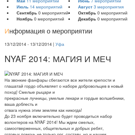
Май
11
мероприятий
Июнь
7
мероприятий
Июль
14
мероприятий
Август
3
мероприятия
Сентябрь
0
мероприятий
Октябрь
0
мероприятий
Ноябрь
0
мероприятий
Декабрь
0
мероприятий
И
нформация о мероприятии
13/12/2014 - 13/12/2014 |
Уфа
NYAF 2014: МАГИЯ И МЕЧ
На звонкие фанфары сбегаются все жители крепости и
глашатай гордо объявляет о наборе добровольцев в новый
поход! Смелые рыцари и
прекрасные лучницы, умелые лекари и гордые волшебники,
ваша доблесть и
отвага нужна этим землям как никогда!
До 23 ноября включительно будет проводиться набор
волонтеров на NYAF 2014! Мы ждем смелых,
самоотверженных, общительных и добрых ребят,
готовых помочь не только орг. составу, но и нашим