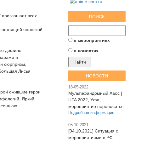
" приглашает всех
ПОИСК
 настоящей японской
в мероприятиях
ые дефиле,
в новостях
варами и
 и сюрпризы,
 Большая Лисья
НОВОСТИ
18-05-2022
урой ожившие герои
Мультифандомный Хаос |
мифологий. Яркий
UFA 2022, Уфа,
 осеннюю
мероприятие переносится
Подробная информация
05-10-2021
[04.10.2021] Ситуация с
мероприятиями в РФ