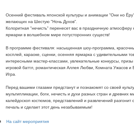
Осенний фестиваль японской культуры и анимации "Они но Ёру
желающих на Шестую "Ночь Духов".
Колоритная "нечисть" перенесет вас в праздничную атмосферу
ярмарки в волшебном мире потусторонних существ!
В программе фестиваля: насыщенная шоу-программа, красочн
косплей, караоке, сценки, осенняя ярмарка с удивительными то
интересными мастер-классами, увлекательные конкурсы, призы
игровой баттл, романтическая Аллея Любви, Комната Ужасов и
Игра.
Перед вашими глазами предстанут и познакомят со своей культ
мультипликации, боги, нечисть и духи разных стран и древних 
калейдоскоп костюмов, представлений и развлечений разгонит
печаль и сделает этот день незабываемым!
и
На сайт мероприятия