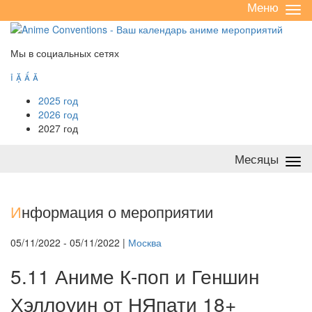
Меню
Све
/
раз
Мы в социальных сетях




2025 год
2026 год
2027 год
Месяцы
Све
/
раз
И
нформация о мероприятии
05/11/2022 - 05/11/2022 |
Москва
5.11 Аниме К-поп и Геншин
Хэллоуин от НЯпати 18+