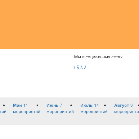
Мы в социальных сетях




Май
11
Июнь
7
Июль
14
Август
3
тий
мероприятий
мероприятий
мероприятий
мероприяти