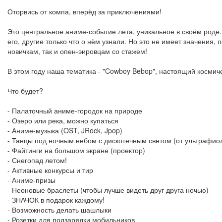
Оторвись от компа, вперёд за приключениями!
Это центральное аниме-событие лета, уникальное в своём роде.
его, другие только что о нём узнали. Но это не имеет значения, 
новичкам, так и опен-эировцам со стажем!
В этом году наша тематика - "Cowboy Bebop", настоящий космич
Что будет?
- Палаточный аниме-городок на природе
- Озеро или река, можно купаться
- Аниме-музыка (OST, JRock, Jpop)
- Танцы под ночным небом с дискотечным светом (от ультрафиол
- Файтинги на большом экране (проектор)
- Снегопад летом!
- Активные конкурсы и тир
- Аниме-призы
- Неоновые браслеты (чтобы лучше видеть друг друга ночью)
- ЗНАЧОК в подарок каждому!
- Возможность делать шашлыки
- Розетки для подзарядки мобильников