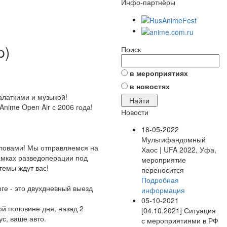
Инфо-партнёры
p)
Поиск
в мероприятиях
в новостях
алаткими и музыкой!
 Anime Open Air с 2006 года!
Новости
18-05-2022
Мультифандомный
оловами! Мы отправляемся на
Хаос | UFA 2022, Уфа,
рамках разведоперации под
мероприятие
темы ждут вас!
переносится
Подробная
рге - это двухдневный выезд
информация
05-10-2021
ой половине дня, назад 2
[04.10.2021] Ситуация
ус, ваше авто.
с мероприятиями в РФ