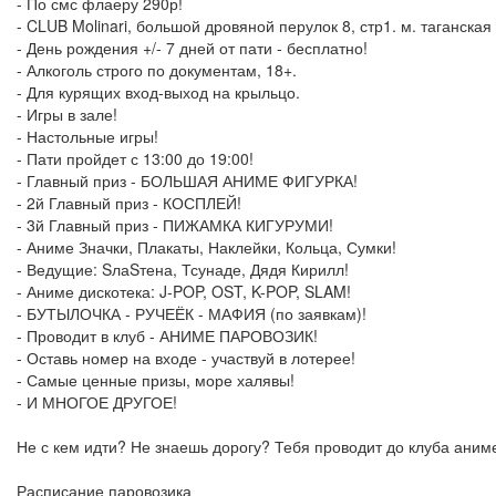
- По смс флаеру 290р!
- CLUB Molinari, большой дровяной перулок 8, стр1. м. таганская
- День рождения +/- 7 дней от пати - бесплатно!
- Алкоголь строго по документам, 18+.
- Для курящих вход-выход на крыльцо.
- Игры в зале!
- Настольные игры!
- Пати пройдет с 13:00 до 19:00!
- Главный приз - БОЛЬШАЯ АНИМЕ ФИГУРКА!
- 2й Главный приз - КОСПЛЕЙ!
- 3й Главный приз - ПИЖАМКА КИГУРУМИ!
- Аниме Значки, Плакаты, Наклейки, Кольца, Сумки!
- Ведущие: SлаSтена, Тсунаде, Дядя Кирилл!
- Аниме дискотека: J-POP, OST, K-POP, SLAM!
- БУТЫЛОЧКА - РУЧЕЁК - МАФИЯ (по заявкам)!
- Проводит в клуб - АНИМЕ ПАРОВОЗИК!
- Оставь номер на входе - участвуй в лотерее!
- Самые ценные призы, море халявы!
- И МНОГОЕ ДРУГОЕ!
Не с кем идти? Не знаешь дорогу? Тебя проводит до клуба аниме
Расписание паровозика