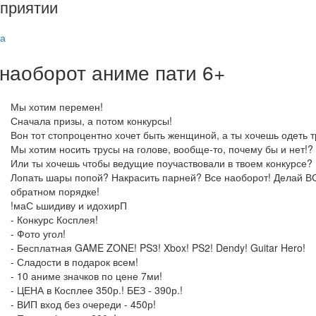
приятии
а
 наоборот аниме пати 6+
Мы хотим перемен!
Сначала призы, а потом конкурсы!
Вон тот стопроцентно хочет быть женщиной, а ты хочешь одеть 
Мы хотим носить трусы на голове, вообще-то, почему бы и нет!?
Или ты хочешь чтобы ведущие поучаствовали в твоем конкурсе? 
Лопать шары попой? Накрасить парней? Все наоборот! Делай ВСЁ
обратном порядке!
!маС ьшидиву и идохирП
- Конкурс Косплея!
- Фото угол!
- Бесплатная GAME ZONE! PS3! Xbox! PS2! Dendy! Guitar Hero!
- Сладости в подарок всем!
- 10 аниме значков по цене 7ми!
- ЦЕНА в Косплее 350р.! БЕЗ - 390р.!
- ВИП вход без очереди - 450р!