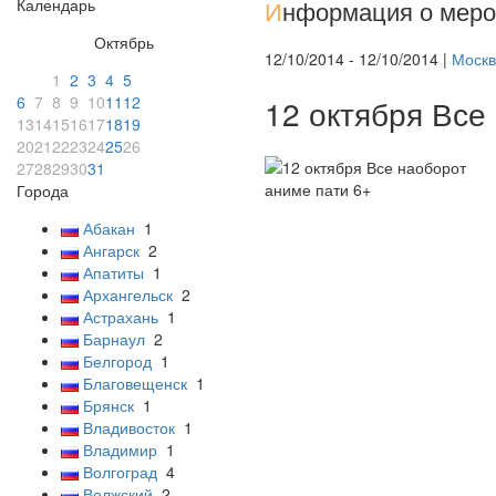
Календарь
И
нформация о меро
Октябрь
12/10/2014 - 12/10/2014 |
Москв
1
2
3
4
5
6
7
8
9
10
11
12
12 октября Все
13
14
15
16
17
18
19
20
21
22
23
24
25
26
27
28
29
30
31
Города
Абакан
1
Ангарск
2
Апатиты
1
Архангельск
2
Астрахань
1
Барнаул
2
Белгород
1
Благовещенск
1
Брянск
1
Владивосток
1
Владимир
1
Волгоград
4
Волжский
2