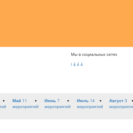
Мы в социальных сетях




Май
11
Июнь
7
Июль
14
Август
3
тий
мероприятий
мероприятий
мероприятий
мероприяти