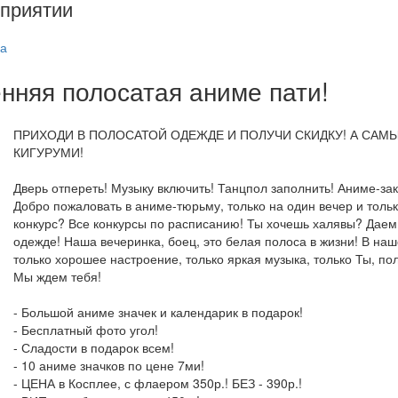
приятии
а
енняя полосатая аниме пати!
ПРИХОДИ В ПОЛОСАТОЙ ОДЕЖДЕ И ПОЛУЧИ СКИДКУ! А СА
КИГУРУМИ!
Дверь отпереть! Музыку включить! Танцпол заполнить! Аниме-з
Добро пожаловать в аниме-тюрьму, только на один вечер и толь
конкурс? Все конкурсы по расписанию! Ты хочешь халявы? Даем в
одежде! Наша вечеринка, боец, это белая полоса в жизни! В на
только хорошее настроение, только яркая музыка, только Ты, п
Мы ждем тебя!
- Большой аниме значек и календарик в подарок!
- Бесплатный фото угол!
- Сладости в подарок всем!
- 10 аниме значков по цене 7ми!
- ЦЕНА в Косплее, с флаером 350р.! БЕЗ - 390р.!