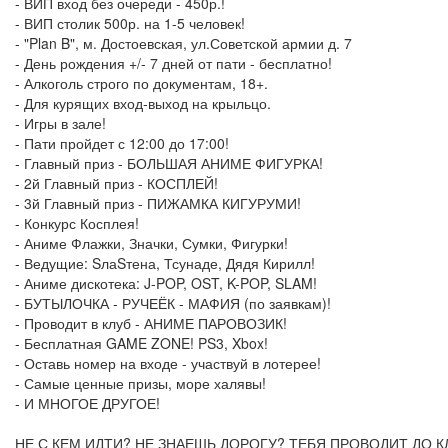
- ВИП вход без очереди - 450р.!
- ВИП столик 500р. на 1-5 человек!
- "Plan B", м. Достоевская, ул.Советской армии д. 7
- День рождения +/- 7 дней от пати - бесплатно!
- Алкоголь строго по документам, 18+.
- Для курящих вход-выход на крыльцо.
- Игры в зале!
- Пати пройдет с 12:00 до 17:00!
- Главный приз - БОЛЬШАЯ АНИМЕ ФИГУРКА!
- 2й Главный приз - КОСПЛЕЙ!
- 3й Главный приз - ПИЖАМКА КИГУРУМИ!
- Конкурс Косплея!
- Аниме Флажки, Значки, Сумки, Фигурки!
- Ведущие: SлаSтена, Тсунаде, Дядя Кирилл!
- Аниме дискотека: J-POP, OST, K-POP, SLAM!
- БУТЫЛОЧКА - РУЧЕЁК - МАФИЯ (по заявкам)!
- Проводит в клуб - АНИМЕ ПАРОВОЗИК!
- Бесплатная GAME ZONE! PS3, Xbox!
- Оставь номер на входе - участвуй в лотерее!
- Самые ценные призы, море халявы!
- И МНОГОЕ ДРУГОЕ!
НЕ С КЕМ ИДТИ? НЕ ЗНАЕШЬ ДОРОГУ? ТЕБЯ ПРОВОДИТ ДО К