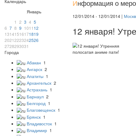
Календарь
И
нформация о меро
Январь
12/01/2014 - 12/01/2014 |
Москв
1
2
3
4
5
6
7
8
9
10
11
12
12 января! Утр
13
14
15
16
17
18
19
20
21
22
23
24
25
26
27
28
29
30
31
Города
Абакан
1
Ангарск
2
Апатиты
1
Архангельск
2
Астрахань
1
Барнаул
2
Белгород
1
Благовещенск
1
Брянск
1
Владивосток
1
Владимир
1