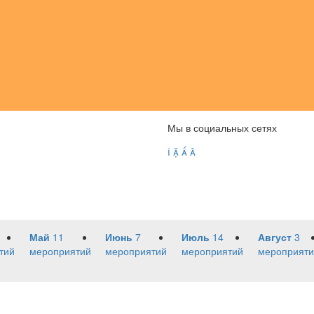
Мы в социальных сетях




Май
11
Июнь
7
Июль
14
Август
3
тий
мероприятий
мероприятий
мероприятий
мероприяти